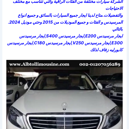
الشركة سيارات مختلفة من الفئات الراقية والتي تتناسب مع مختلف
الاحتياجات
والتفضيلات.متاح لدينا ايجار جميع السيارات بالسائق و جميع انواع
المرسيدس و الفئات و جميع الموديلات من 2015 وحتي موديل 2024.
بالتالي
ايجار مرسيدس E200,ايجار مرسيدس S400,ايجار مرسيدس
E300,ايجار مرسيدس V250,ايجار مرسيدس C180,ايجار مرسيدس
كابورليه زفاف لذلك