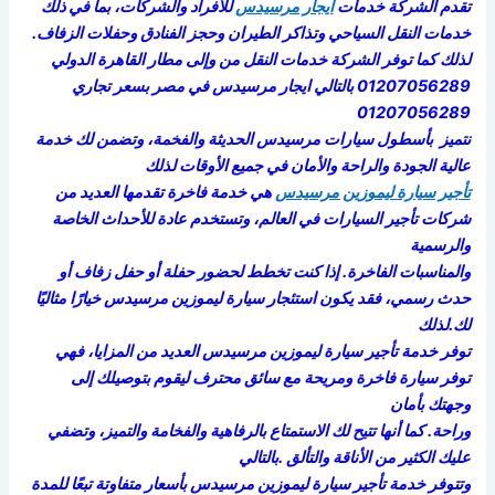
تقدم الشركة خدمات
ايجار مرسيدس
للأفراد والشركات، بما في ذلك
خدمات النقل السياحي وتذاكر الطيران وحجز الفنادق وحفلات الزفاف.
لذلك
كما توفر الشركة خدمات النقل من وإلى مطار القاهرة الدولي
01207056289 بالتالي ايجار مرسيدس في مصر بسعر تجاري
01207056289
نتميز بأسطول سيارات مرسيدس الحديثة والفخمة، وتضمن لك خدمة
عالية الجودة والراحة والأمان في جميع الأوقات لذلك
تأجير سيارة ليموزين مرسيدس
هي خدمة فاخرة تقدمها العديد من
شركات تأجير السيارات في العالم، وتستخدم عادة للأحداث الخاصة
والرسمية
والمناسبات الفاخرة. إذا كنت تخطط لحضور حفلة أو حفل زفاف أو
حدث رسمي، فقد يكون استئجار سيارة ليموزين مرسيدس خيارًا مثاليًا
لك.لذلك
توفر خدمة تأجير سيارة ليموزين مرسيدس العديد من المزايا، فهي
توفر سيارة فاخرة ومريحة مع سائق محترف ليقوم بتوصيلك إلى
وجهتك بأمان
وراحة. كما أنها تتيح لك الاستمتاع بالرفاهية والفخامة والتميز، وتضفي
عليك الكثير من الأناقة والتألق .بالتالي
وتتوفر خدمة تأجير سيارة ليموزين مرسيدس بأسعار متفاوتة تبعًا للمدة