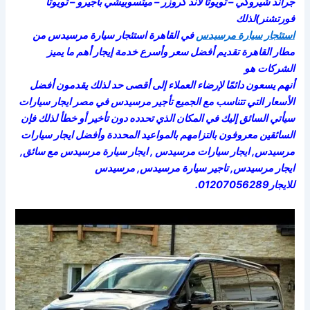
جراند شيروكي – تويوتا لاند كروزر – ميتسوبيشي باجيرو – تويوتا
فورتشنر)لذلك
استئجار سيارة مرسيدس
في القاهرة استئجار سيارة مرسيدس من
مطار القاهرة تقديم أفضل سعر وأسرع خدمة إيجار أهم ما يميز
الشركات هو
أنهم يسعون دائمًا لإرضاء العملاء إلى أقصى حد لذلك يقدمون أفضل
الأسعار التي تتناسب مع الجميع تأجير مرسيدس في مصر ايجار سيارات
سيأتي السائق إليك في المكان الذي تحدده دون تأخير أو خطأ لذلك فإن
السائقين معروفون بالتزامهم بالمواعيد المحددة وأفضل ايجار سيارات
مرسيدس, ايجار سيارات مرسيدس , ايجار سيارة مرسيدس مع سائق,
ايجار مرسيدس, تاجير سيارة مرسيدس, مرسيدس
للايجار01207056289.