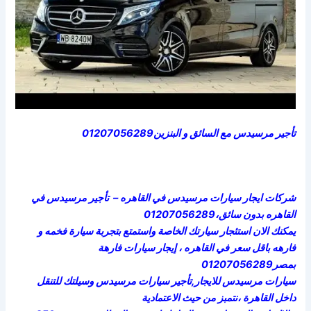
تأجير مرسيدس مع السائق و البنزين01207056289
شركات ايجار سيارات مرسيدس في القاهره – تأجير مرسيدس في
القاهره بدون سائق،01207056289
يمكنك الان استئجار سيارتك الخاصة واستمتع بتجربة سيارة فخمه و
فارهه باقل سعر في القاهره ، إيجار سيارات فارهة
بمصر01207056289
سيارات مرسيدس للايجار,تأجير سيارات مرسيدس وسيلتك للتنقل
داخل القاهرة ،نتمبز من حيث الاعتمادية