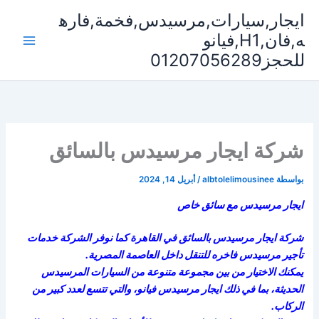
خطي
ايجار,سيارات,مرسيدس,فخمة,فاره
لى
ه,فان,H1,فيانو
لمحتوى
للحجز01207056289
شركة ايجار مرسيدس بالسائق
بواسطة
albtolelimousinee
/
أبريل 14, 2024
ايجار مرسيدس مع سائق خاص
شركة ايجار مرسيدس بالسائق في القاهرة كما نوفر الشركة خدمات
تأجير مرسيدس فاخره للتنقل داخل العاصمة المصرية.
يمكنك الاختيار من بين مجموعة متنوعة من السيارات المرسيدس
الحديثة، بما في ذلك ايجار مرسيدس فيانو، والتي تتسع لعدد كبير من
الركاب.