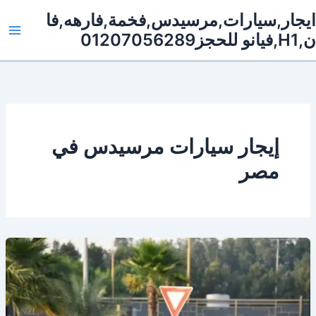
خطي
يجار,سيارات,مرسيدس,فخمة,فارهه,فا
لى
انو للحجز01207056289
لمحتوى
إيجار سيارات مرسيدس في
مصر