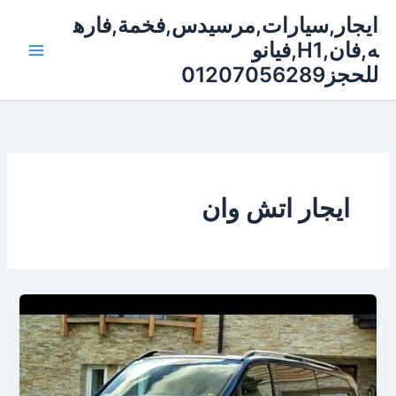
خطي
ايجار,سيارات,مرسيدس,فخمة,فاره
لى
ه,فان,H1,فيانو
لمحتوى
للحجز01207056289
ايجار اتش وان