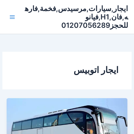
خطي
ايجار,سيارات,مرسيدس,فخمة,فاره
لى
ه,فان,H1,فيانو
لمحتوى
للحجز01207056289
ايجار اتوبيس