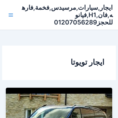
خطي
ايجار,سيارات,مرسيدس,فخمة,فاره
لى
ه,فان,H1,فيانو
لمحتوى
للحجز01207056289
ايجار تويوتا