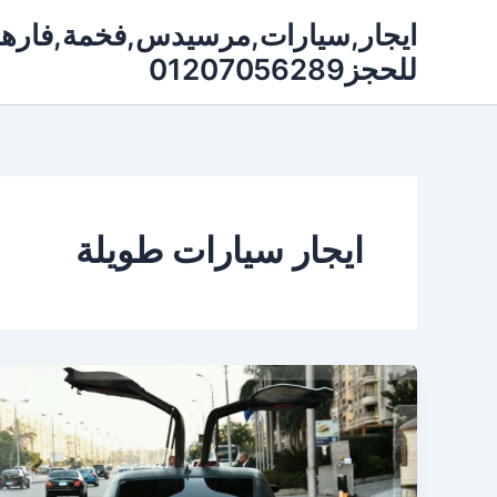
خطي
لى
للحجز01207056289
لمحتوى
ايجار سيارات طويلة