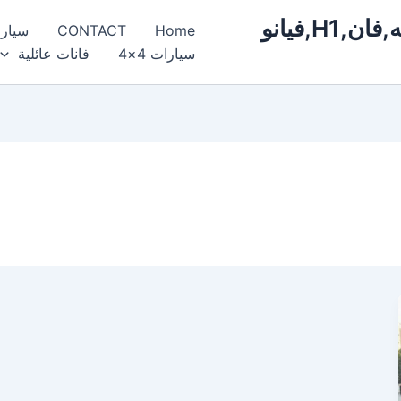
ايجار,سيارات,مرسيدس,فخمة,فارهه,فان,H1,فيانو
Home
CONTACT
سيار
سيارات 4×4
فانات عائلية