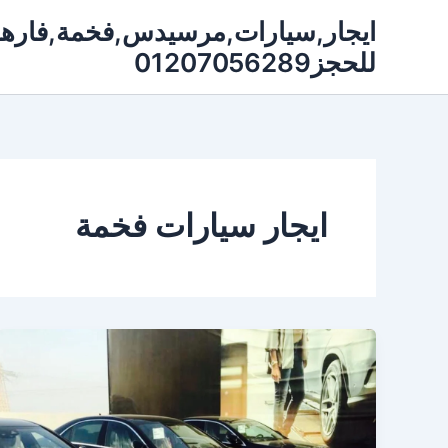
خطي
لى
للحجز01207056289
لمحتوى
ايجار سيارات فخمة