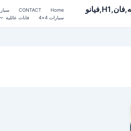
ايجار,سيارات,مرسيدس,فخمة,فارهه,فان,H1,فيانو
Home
CONTACT
سيار
سيارات 4×4
فانات عائلية