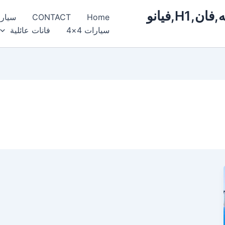
ايجار,سيارات,مرسيدس,فخمة,فارهه,فان,H1,فيانو
Home
CONTACT
سيار
سيارات 4×4
فانات عائلية