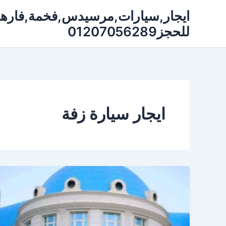
خطي
لى
للحجز01207056289
لمحتوى
ايجار سيارة زفة