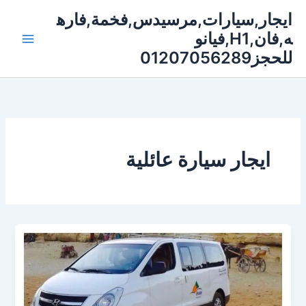
خطي
ايجار,سيارات,مرسيدس,فخمة,فاره
لى
ه,فان,H1,فيانو
لمحتوى
للحجز01207056289
ايجار سيارة عائلية