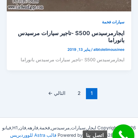
سيارات فخمة
ايجارمرسيدس S500 -تاجير سيارات مرسيدس
بانوراما
albtolelimousinee
/
يناير 13, 2019
ايجارمرسيدس S500 -تاجير سيارات مرسيدس بانوراما
1
2
التالي
←
Copyright © 2026 ايجار,سيارات,مرسيدس,فخمة,فارهه,فان,H1,فيانو
اتصل بنا
للحجز01207056289 | Powered by
قالب Astra للووردبريس