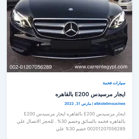
سيارات فخمة
ايجار مرسيدس E200 بالقاهره
albtolelimousinee
/
مارس 31, 2023
ايجار مرسيدس E200 بالقاهره ايجار مرسيدس E200
بالقاهره فخمه بالسائق وخصم 30% . للحجز الاتصال علي
00201207056289 خصم 30% علي