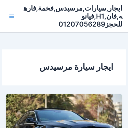
خطي
ايجار,سيارات,مرسيدس,فخمة,فاره
لى
ه,فان,H1,فيانو
لمحتوى
للحجز01207056289
ايجار سيارة مرسيدس