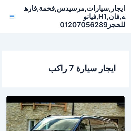
خطي
ايجار,سيارات,مرسيدس,فخمة,فاره
لى
ه,فان,H1,فيانو
لمحتوى
للحجز01207056289
ايجار سيارة 7 راكب