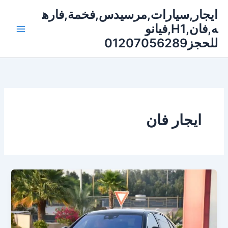
خطي
ايجار,سيارات,مرسيدس,فخمة,فاره
لى
ه,فان,H1,فيانو
لمحتوى
للحجز01207056289
ايجار فان