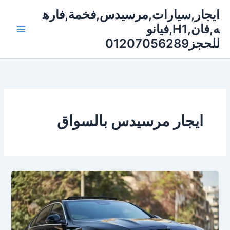
خطي
ايجار,سيارات,مرسيدس,فخمة,فاره
لى
ه,فان,H1,فيانو
لمحتوى
للحجز01207056289
ايجار مرسيدس بالسواق