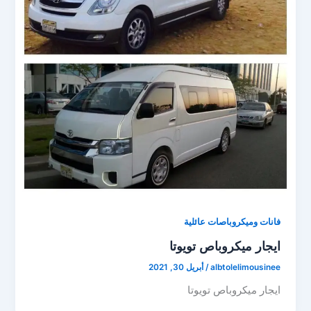
فانات وميكروباصات عائلية
ايجار ميكروباص تويوتا
albtolelimousinee
/
أبريل 30, 2021
ايجار ميكروباص تويوتا