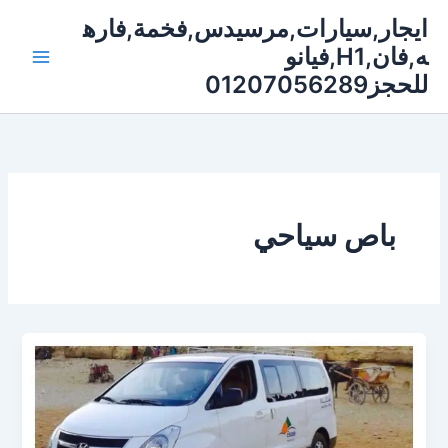
خطي
ايجار,سيارات,مرسيدس,فخمة,فاره
لى
ه,فان,H1,فيانو
لمحتوى
للحجز01207056289
باص سياحي