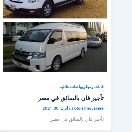
فانات وميكروباصات عائلية
تأجير فان بالسائق في مصر
albtolelimousinee
/
أبريل 30, 2021
تأجير فان بالسائق في مصر