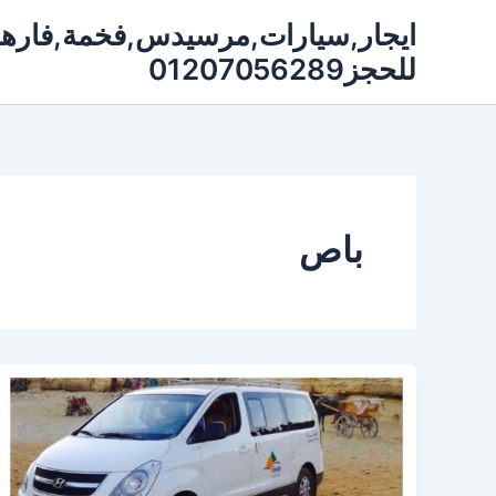
خطي
لى
للحجز01207056289
لمحتوى
باص