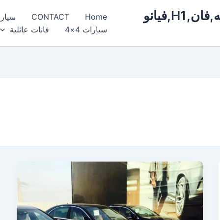
ايجار,سيارات,مرسيدس,فخمة,فارهه,فان,H1,فيانو
Home
CONTACT
سيار
سيارات 4×4
فانات عائلية