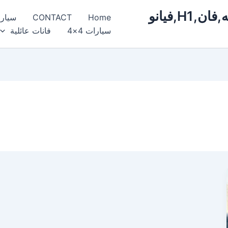
ايجار,سيارات,مرسيدس,فخمة,فارهه,فان,H1,فيانو
Home
CONTACT
سيار
سيارات 4×4
فانات عائلية