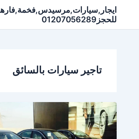
خطي
لى
للحجز01207056289
لمحتوى
تاجير سيارات بالسائق