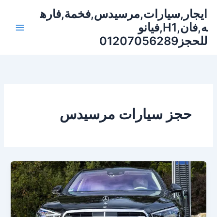
خطي
ايجار,سيارات,مرسيدس,فخمة,فاره
لى
ه,فان,H1,فيانو
لمحتوى
للحجز01207056289
حجز سيارات مرسيدس