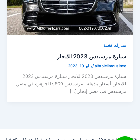
سيارات فخمة
سيارة مرسيدس 2023 للايجار
albtolelimousinee
/
يناير 10, 2023
سيارة مرسيدس 2023 للايجار سيارة مرسيدس 2023
للايجار بأسعار مذهلة . مرسيدس s500 الجوهرة في مصر,
مرسيدس في مصر. إيجار […]
Copyright © 2026 ايجار,سيارات,مرسيدس,فخمة,فارهه,فان,H1,فيانو