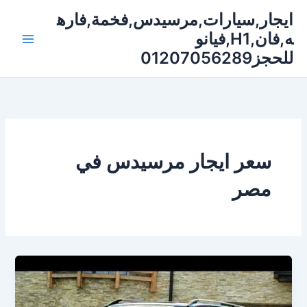
خطي
ايجار,سيارات,مرسيدس,فخمة,فاره
لى
ه,فان,H1,فيانو
لمحتوى
للحجز01207056289
سعر ايجار مرسيدس في
مصر