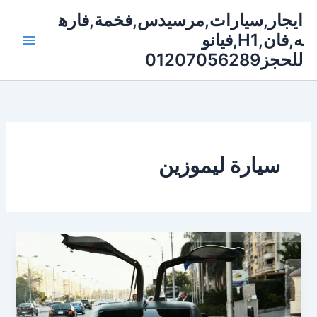
خطي
ايجار,سيارات,مرسيدس,فخمة,فاره
لى
ه,فان,H1,فيانو
لمحتوى
للحجز01207056289
سيارة ليموزين