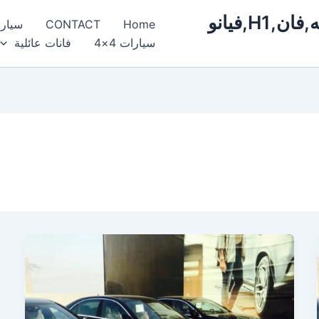
ايجار,سيارات,مرسيدس,فخمة,فارهه,فان,H1,فيانو
Home
CONTACT
سيار
سيارات 4×4
فانات عائلية