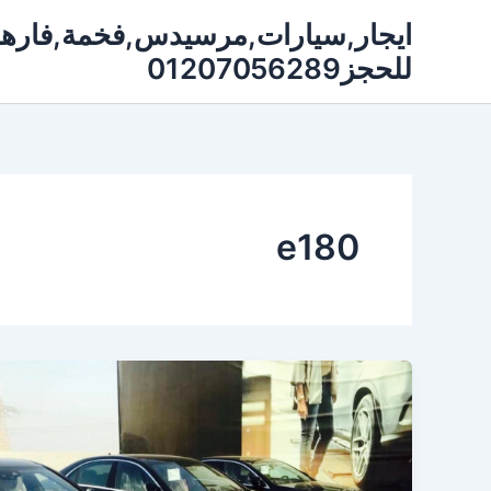
خطي
لى
للحجز01207056289
لمحتوى
e180