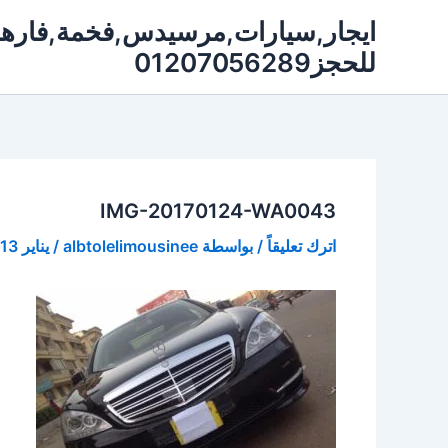
خطي
لى
للحجز01207056289
لمحتوى
IMG-20170124-WA0043
اترك تعليقاً
/ بواسطة
albtolelimousinee
/
يناير 13, 2019