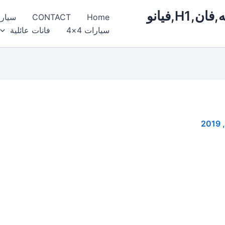
ايجار,سيارات,مرسيدس,فخمة,فارهه,فان,H1,فيانو
Home
CONTACT
سيار
سيارات 4×4
فانات عائلية