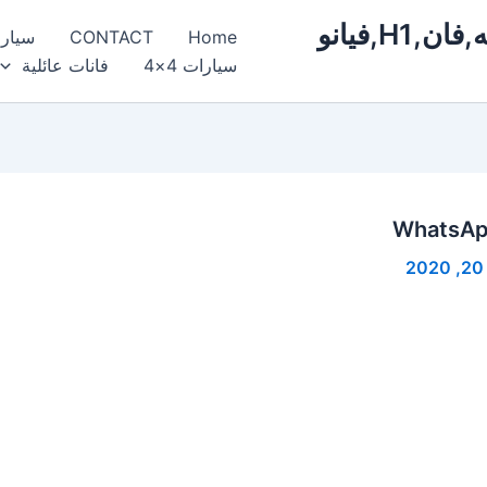
ايجار,سيارات,مرسيدس,فخمة,فارهه,فان,H1,فيانو
Home
CONTACT
سيار
سيارات 4×4
فانات عائلية
WhatsApp