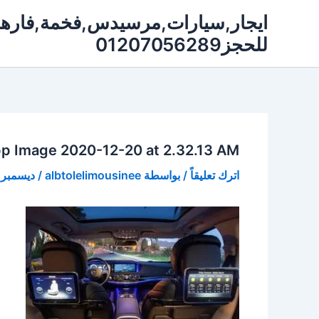
خطي
لى
للحجز01207056289
لمحتوى
 Image 2020-12-20 at 2.32.13 AM
اترك تعليقاً
/ بواسطة
albtolelimousinee
/
ديسمبر 20, 2020