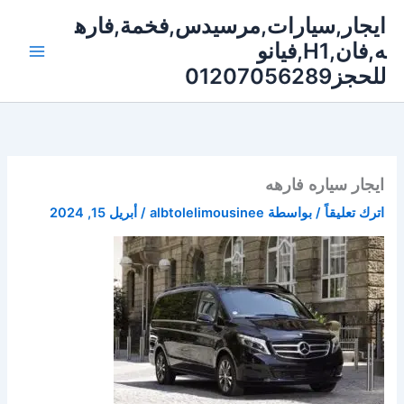
خطي
ايجار,سيارات,مرسيدس,فخمة,فاره
لى
ه,فان,H1,فيانو
لمحتوى
للحجز01207056289
ايجار سياره فارهه
اترك تعليقاً
/ بواسطة
albtolelimousinee
/
أبريل 15, 2024