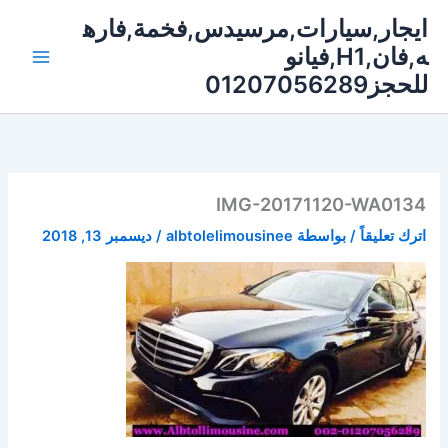
خطي
ايجار,سيارات,مرسيدس,فخمة,فاره
لى
ه,فان,H1,فيانو
لمحتوى
للحجز01207056289
IMG-20171120-WA0134
اترك تعليقاً
/ بواسطة
albtolelimousinee
/
ديسمبر 13, 2018