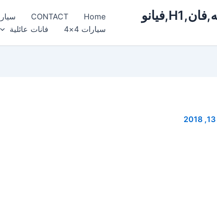
ايجار,سيارات,مرسيدس,فخمة,فارهه,فان,H1,فيانو
Home
CONTACT
سيار
سيارات 4×4
فانات عائلية