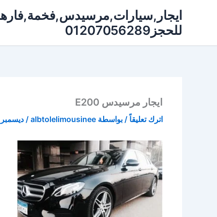
خطي
لى
للحجز01207056289
لمحتوى
ايجار مرسيدس E200
اترك تعليقاً
/ بواسطة
albtolelimousinee
/
ديسمبر 13, 2018