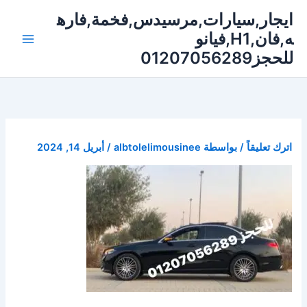
خطي
ايجار,سيارات,مرسيدس,فخمة,فاره
لى
ه,فان,H1,فيانو
لمحتوى
للحجز01207056289
اترك تعليقاً
/ بواسطة
albtolelimousinee
/
أبريل 14, 2024