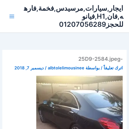
خطي
ايجار,سيارات,مرسيدس,فخمة,فاره
لى
ه,فان,H1,فيانو
لمحتوى
للحجز01207056289
-25D9-2584.jpeg
اترك تعليقاً
/ بواسطة
albtolelimousinee
/
ديسمبر 7, 2018